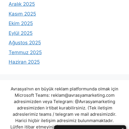
Aralık 2025
Kasım 2025
Ekim 2025
Eylül 2025
Ağustos 2025
Temmuz 2025
Haziran 2025
Avrasya'nın en büyük reklam platformunda olmak için
Microsoft Teams:
reklam@avrasyamarketing.com
adresimizden veya Telegram: @Avrasyamarketing
adresimizden irtibat kurabilirsiniz. (Tek iletişim
adreslerimiz teams / telegram ve mail adresimizdir.
Harici hiçbir iletişim adresimiz bulunmamaktadır.
Lütfen itibar etmeyiniz.) Türkiye yasalarına göre 7258