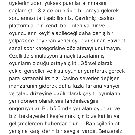
üyelerimizden yüksek puanlar alınmasını
sağlamıştır. Siz de bu ekiple bir araya gelerek
sorularınızı tartışabilirsiniz. Çevrimiçi casino
platformlarının kendi bölümleri vardır ve
oyuncuların keyif alabileceği daha geniş bir
yelpazede heyecan verici oyunlar sunar. Favibet
sanal spor kategorisine göz atmayı unutmayın.
Özellikle simülasyon amaçlı tasarlanmış
oyunların olduğu ortaya çıktı. Görsel olarak
çekici görseller ve kısa oyunlar yaratarak gerçek
para kazanabilirsiniz. Casino severler değişen
manzaranın giderek daha fazla farkına varıyor
ve talep düzeyine bağlı olarak çeşitli oyunların
yeni dönem olarak sınıflandırılacağını
öngörüyorlar. Bu bölümde yer alan oyunları ve
bizi bekleyenleri keşfetmek için bize katılın ve
gelişmelerden haberdar olun…. Bahisçilerin at
yarışına karşı derin bir sevgisi vardır. Benzersiz