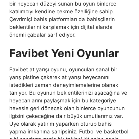
bir heyecan düzeyi sunan bu oyun binlerce
katılımcıyı kendine çekme özelliğine sahip.
Çevrimiçi bahis platformları da bahisçilerin
beklentilerini karşılamak için dijital alanda
önemli çabalar sarf ediyor.
Favibet Yeni Oyunlar
Favibet at yarışı oyunu, oyuncuları sanal bir
yarış pistine çekerek at yarışı heyecanını
istedikleri zaman deneyimlemelerine olanak
tanıyor. Bu oyunun beklentilerinizi aşacağına ve
heyecanlarını paylaşmak için bu kategoriye
hevesle geri dönecek olan binlerce oyuncunun
ilgisini çekeceğine dair büyük umutlarımız var.
Üye olarak yatırım yaparken oturup bahis
yapma imkanına sahipsiniz. Futbol ve basketbol