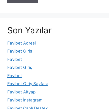
Son Yazılar
Favibet Adresi
Favibet Giriş
Favibet
Favibet Giriş
Favibet
Favibet Giriş Sayfası
Favibet Altyapı
Favibet İnstagram
Favibet Canlı Destek