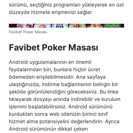
sürümü, seçtiğiniz programları yükleyerek en üst
düzeyde hizmete erişmenizi sağlar.
Favibet Poker Masası
Favibet Poker Masası
Android uygulamalarının en önemli
faydalarından biri, bunlara hiçbir ücret
ödemeden erişilebilmesidir. Ana sayfaya
ulaştığınızda, indirme bağlantısının belirgin bir
şekilde görüntülendiğini göreceksiniz. Bu linke
tıklayarak dosyayı anında indirebilir ve kurulum
işlemini başlatabilirsiniz. Android sürümünü
kurduktan sonra web sitenizin birinci sınıf
hizmet alma potansiyelini değerlendirin. Ayrıca
Android sürümünün dikkat çeken