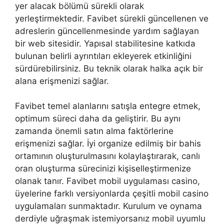
yer alacak bölümü sürekli olarak
yerleştirmektedir. Favibet sürekli güncellenen ve
adreslerin güncellenmesinde yardım sağlayan
bir web sitesidir. Yapısal stabilitesine katkıda
bulunan belirli ayrıntıları ekleyerek etkinliğini
sürdürebilirsiniz. Bu teknik olarak halka açık bir
alana erişmenizi sağlar.
Favibet temel alanlarını satışla entegre etmek,
optimum süreci daha da geliştirir. Bu aynı
zamanda önemli satın alma faktörlerine
erişmenizi sağlar. İyi organize edilmiş bir bahis
ortamının oluşturulmasını kolaylaştırarak, canlı
oran oluşturma sürecinizi kişiselleştirmenize
olanak tanır. Favibet mobil uygulaması casino,
üyelerine farklı versiyonlarda çeşitli mobil casino
uygulamaları sunmaktadır. Kurulum ve oynama
derdiyle uğraşmak istemiyorsanız mobil uyumlu