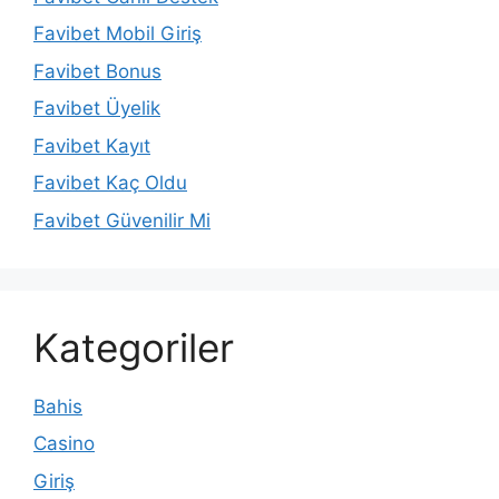
Favibet Mobil Giriş
Favibet Bonus
Favibet Üyelik
Favibet Kayıt
Favibet Kaç Oldu
Favibet Güvenilir Mi
Kategoriler
Bahis
Casino
Giriş