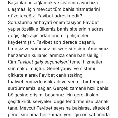
Başarılarını sağlamak ve sistemin aynı hıza
ulaşması için mevcut tüm bahis hizmetlerini
düzelteceğiz. Favibet adresi nedir?
Soruşturmalar hayati önem taşıyor. Favibet
yapısı özellikle ülkemiz bahis sitelerinin adres
değişikliği açısından önemli gelişmeler
kaydetmiştir. Favibet son derece başarılı,
hatasız ve sorunsuz bir web sitesidir. Amacımız
her zaman kullanıcılarımıza canlı bahisle ilgili
tüm
Favibet giriş seçenekleri
temel hizmetleri
sunmak olmuştur. Genel yapıyı ve sistemi
dikkate alarak Favibet canlı staking
faaliyetlerimizde istikrarlı ve verimli bir tempo
sürdürmemizi sağlar. Gerçek zamanlı hızlı bahis
bölgesine erişim, başarınız için gerekli olan
çeşitli kritik seviyeleri değerlendirmenize olanak
tanır. Mevcut Favibet sayısına bakılırsa, sitedeki
genel sıralama her zaman yeniliğin ön saflarında