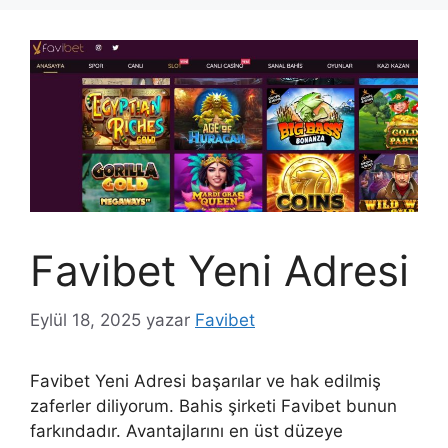
Favibet Yeni Adresi
Eylül 18, 2025
yazar
Favibet
Favibet Yeni Adresi başarılar ve hak edilmiş
zaferler diliyorum. Bahis şirketi Favibet bunun
farkındadır. Avantajlarını en üst düzeye