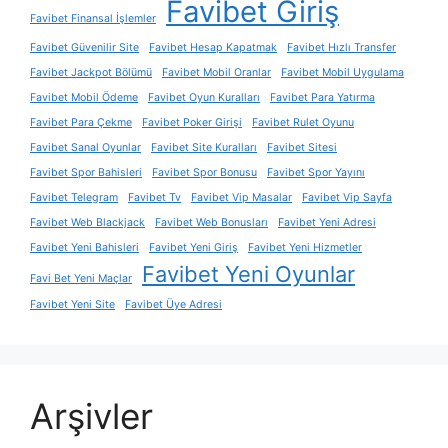
Favibet Giriş
Favibet Finansal İşlemler
Favibet Güvenilir Site
Favibet Hesap Kapatmak
Favibet Hızlı Transfer
Favibet Jackpot Bölümü
Favibet Mobil Oranlar
Favibet Mobil Uygulama
Favibet Mobil Ödeme
Favibet Oyun Kuralları
Favibet Para Yatırma
Favibet Para Çekme
Favibet Poker Girişi
Favibet Rulet Oyunu
Favibet Sanal Oyunlar
Favibet Site Kuralları
Favibet Sitesi
Favibet Spor Bahisleri
Favibet Spor Bonusu
Favibet Spor Yayını
Favibet Telegram
Favibet Tv
Favibet Vip Masalar
Favibet Vip Sayfa
Favibet Web Blackjack
Favibet Web Bonusları
Favibet Yeni Adresi
Favibet Yeni Bahisleri
Favibet Yeni Giriş
Favibet Yeni Hizmetler
Favibet Yeni Oyunlar
Favi Bet Yeni Maçlar
Favibet Yeni Site
Favibet Üye Adresi
Arşivler