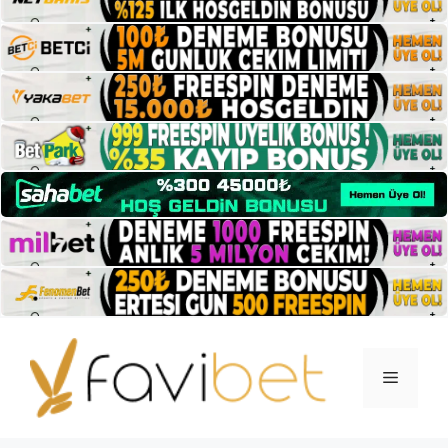
İçeriğe
atla
Menü