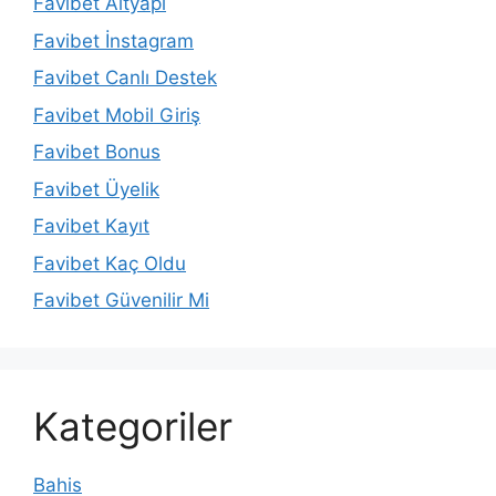
Favibet Altyapı
Favibet İnstagram
Favibet Canlı Destek
Favibet Mobil Giriş
Favibet Bonus
Favibet Üyelik
Favibet Kayıt
Favibet Kaç Oldu
Favibet Güvenilir Mi
Kategoriler
Bahis