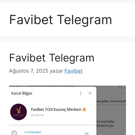
Favibet Telegram
Favibet Telegram
Ağustos 7, 2025
yazar
Favibet