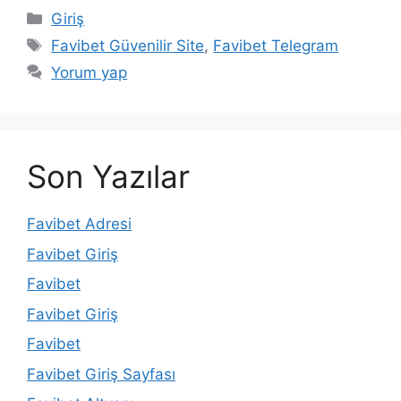
Kategoriler
Giriş
Etiketler
Favibet Güvenilir Site
,
Favibet Telegram
Yorum yap
Son Yazılar
Favibet Adresi
Favibet Giriş
Favibet
Favibet Giriş
Favibet
Favibet Giriş Sayfası