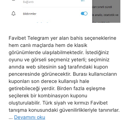
Favibet Telegram yer alan bahis seçeneklerine
hem canlı maçlarda hem de klasik
görünümlerde ulaşılabilmektedir. İstediğiniz
oyunu ve görseli seçmeniz yeterli; seçiminiz
anında web sitesinin sağ tarafındaki kupon
penceresinde görünecektir. Burası kullanıcıların
kuponları son derece kullanışlı hale
getirebileceği yerdir. Birden fazla eşleşme
seçilerek bir kombinasyon kuponu
oluşturulabilir. Türk siyah ve kırmızı Favibet
tanışma konusundaki güvenilirlikleriyle tanınırlar.
…
Devamını oku